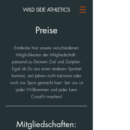
WILD SIDE ATHLETICS
Preise
Entdecke hier unsere verschiedenen
Möglichkeiten der Mitgliedschaft -
passend zu Deinem Ziel und Zeitplan.
Egal ob Du aus einer anderen Sportart
kommst, seit Jahren nicht trainierst oder
noch nie Sport gemacht hast - bei uns ist
jeder Willkommen und jeder kann
CrossFit machen!
Mitgliedschaften: